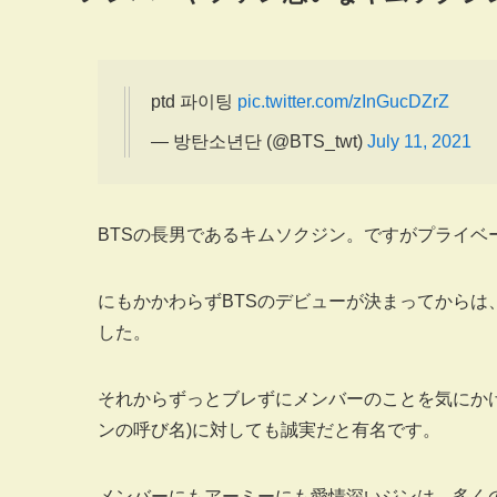
ptd 파이팅
pic.twitter.com/zInGucDZrZ
— 방탄소년단 (@BTS_twt)
July 11, 2021
BTSの長男であるキムソクジン。ですがプライベ
にもかかわらずBTSのデビューが決まってから
した。
それからずっとブレずにメンバーのことを気にか
ンの呼び名)に対しても誠実だと有名です。
メンバーにもアーミーにも愛情深いジンは、多く