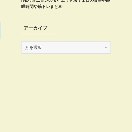
IVEウォニョンのダイエット法！１日の食事や睡
眠時間や筋トレまとめ
アーカイブ
ア
ー
カ
イ
ブ