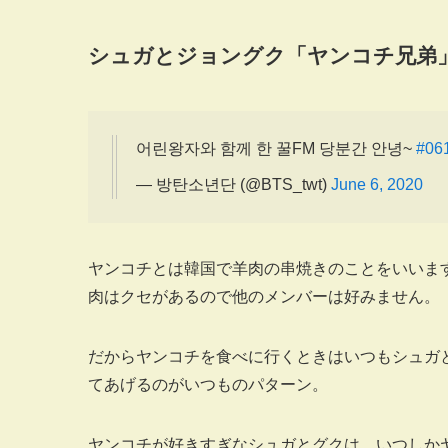
シュガとジョングク「ヤンコチ兄弟
어린왕자와 함께 한 꿀FM 당분간 안녕~
#06
— 방탄소년단 (@BTS_twt)
June 6, 2020
ヤンコチとは韓国で羊肉の串焼きのことをいいま
肉はクセがあるので他のメンバーは好みません。
だからヤンコチを食べに行くときはいつもシュガ
てあげるのがいつものパターン。
ヤンコチが好きすぎなシュガとグクは、いつしか