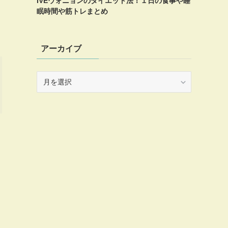
IVEウォニョンのダイエット法！１日の食事や睡
眠時間や筋トレまとめ
アーカイブ
ア
ー
カ
イ
ブ
し
コ