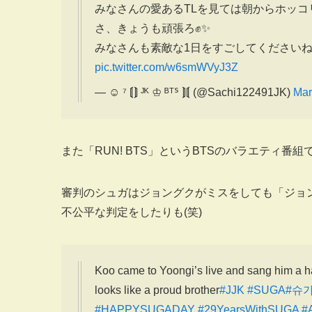
みなさんの愛あるTLを見ては朝からホッコ
さ、きょうも頑張ろ✊✨
みなさんも素敵な1日をすごしてください
pic.twitter.com/w6smWVyJ3Z
— ☺︎ ⁷ ⟬⟭ ᴶᴷ ♔ ᴮᵀᔆ ⟭⟬ (@Sachi122491JK)
Mar
また「RUN! BTS」というBTSのバラエティ
審判のシュガはジョングクがミスをしても「ジョ
不公平な判定をしたりも(笑)
Koo came to Yoongi’s live and sang him a ha
looks like a proud brother
#JJK
#SUGA
#슈
#HAPPYSUGADAY
#29YearsWithSUGA
#