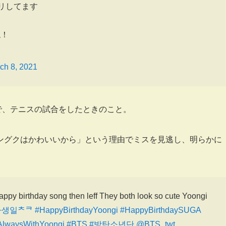
リしてます
ね！
ch 8, 2021
番組で、テニスの試合をしたときのこと。
ングクはかわいいから」という理由でミスを見逃し、明らかに
ppy birthday song then leff They both look so cute Yoongi
가생일ᄎᄏ
#HappyBirthdayYoongi
#HappyBirthdaySUGA
AlwaysWithYoongi
#BTS
#방탄소년단
@BTS_twt