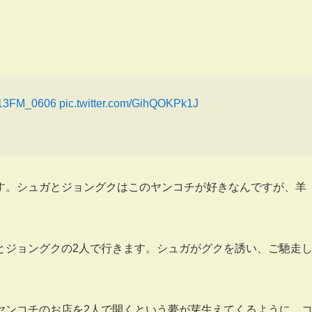
」
13FM_0606
pic.twitter.com/GihQOKPk1J
す。シュガとジョングクはこのヤンコチが好きなんですが、羊
とジョングクの2人で行きます。シュガがグクを誘い、ご馳走
ヤンコチのお店を2人で開くという夢が芽生えてくるように。