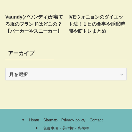
Vaundy(バウンディ)が着て
IVEウォニョンのダイエッ
る服のブランドはどこの？
ト法！１日の食事や睡眠時
【パーカーやスニーカー】
間や筋トレまとめ
アーカイブ
ア
ー
カ
イ
ブ
Home
Sitemap
Privacy policy
Contact
免責事項・著作権・肖像権