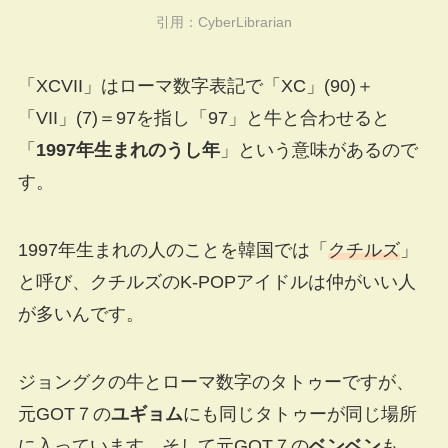
引用：
CyberLibrarian
「XCVII」はローマ数字表記で「XC」(90)＋
「VII」(7)＝97を指し「97」と牛と合わせると
「
1997年生まれのうし年
」という意味があるので
す。
1997年生まれの人のことを韓国では「
クチルズ
」
と呼び、クチルズのK-POPアイドルは仲がいい人
が多いんです。
ジョングクの牛とローマ数字のタトゥーですが、
元GOT７の
ユギョム
にも同じタトゥーが同じ場所
に入っています。そして元GOT７の
ベンベン
も、