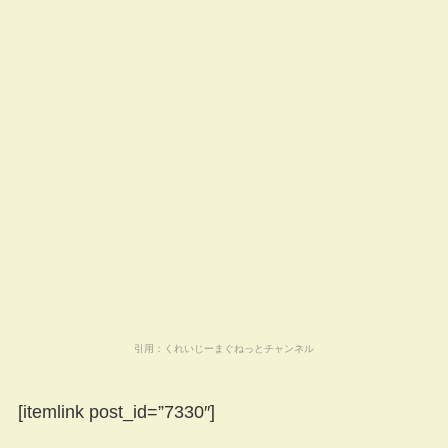
引用：
くれいじーまぐねっとチャンネル
[itemlink post_id=”7330″]