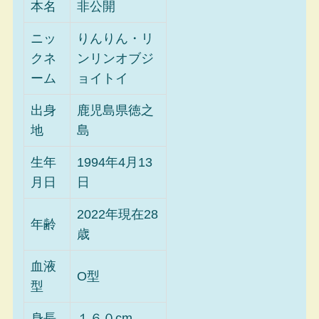
本名
非公開
ニッ
りんりん・リ
クネ
ンリンオブジ
ーム
ョイトイ
出身
鹿児島県徳之
地
島
生年
1994年4月13
月日
日
2022年現在28
年齢
歳
血液
O型
型
身長
１６０cm