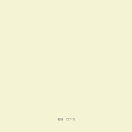
引用：
鹿の間