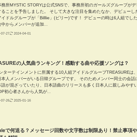
務所MYSTIC STORYは公式SNSで、事務所初のガールズグループがデ
することを予告しました。 そして大きな注目を集めたなか、デビューし
イドルグループが「Billlie」(ビリー)です！ デビューの時は6人組でし
中からメンバーが追加...
-07-27
2024-04-01
EASUREの人気曲ランキング！感動する曲や応援ソングは？
ンターテインメントに所属する10人組アイドルグループTREASUREは、
日本人メンバーがいる日韓グループです。 そのためメンバー同士の会話
本語が混ざっていたり、日本語曲のリリースも多く日本人に親しみやす
OP初心者さんから人気が...
-07-26
2025-01-16
bbleで何送る？メッセージ回数や文字数は制限あり！禁止事項