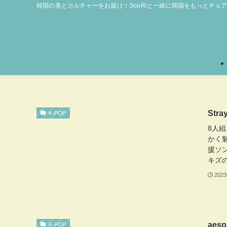
韓国の美とカルチャーをお届け！SooRiと一緒に韓国をもっとチョ
St
K-POP
8人組
かく
援ソ
キズの
2023
ae
K-POP