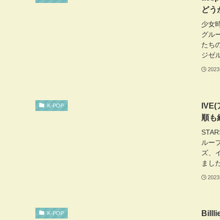
どう
少女
グルー
たち
ジゼル
2023
IV
K-POP
順も
STA
ループ
ズ、イ
ました
2023
Bi
K-POP