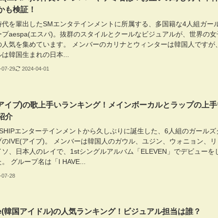
かも検証！
時代を輩出したSMエンタテインメントに所属する、多国籍な4人組ガー
プaespa(エスパ)。抜群のスタイルとクールなビジュアルが、世界の女
の人気を集めています。 メンバーのカリナとウィンターは韓国人ですが
は韓国生まれの日本...
-07-29
2024-04-01
E(アイブ)の歌上手いランキング！メインボーカルとラップの上手
紹介
RSHIPエンターテインメントから久しぶりに誕生した、6人組のガールズ
のIVE(アイブ)。 メンバーは韓国人のガウル、ユジン、ウォニョン、リ
ソ、日本人のレイで、1stシングルアルバム「ELEVEN」でデビューを
。 グループ名は「I HAVE...
-07-28
lllie(韓国アイドル)の人気ランキング！ビジュアル担当は誰？