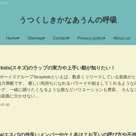
アヘ♡
うつくしきかなあうんの呼吸
Home
Sitemap
Contact
Privacy policy
About us
raykids(スキズ)のラップの実力や上手い順が知りたい！
ボーイズグループStraykidsといえば、数多くリリースしている楽曲が
魅力満載です。 優しい気持ちになれるバラードや励ましてくれるような
ング、一緒に踊りたくなるような曲などバリエーションも豊富。 そんな
楽曲に欠かせない...
-07-30
spa(エスパ)の仲良いメンバーやケミ名は？お互いの呼び方や不