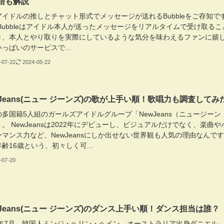
語も解説
アイドルの推しとチャット形式でメッセージが送れるBubbleをご存知で
Bubbleはアイドル本人が送ったメッセージをリアルタイムで受け取るこ
き、本人とやり取りを実際にしているような気分を味わえるファンに嬉
っぱいのサービスで...
-07-22
2024-05-22
wJeans(ニュー ジーンズ)の歌が上手い順！歌唱力も調査してみ
多国籍5人組のガールズアイドルグループ「NewJeans（ニュージーン
。 NewJeansは2022年にデビューし、ビジュアルだけでなく、楽曲や
ーマンス力など、NewJeansにしか出せない世界観も人気の理由なんで
齢16歳という、初々しく可...
-07-20
wJeans(ニュー ジーンズ)のダンス上手い順！ダンス担当は誰？
22年7月、韓国人ミンジ・ヘリン・ヘイン、オーストラリア出身ダニエル