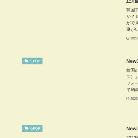
止用
韓国
か？ 
がで
事がい
2023
Ne
K-POP
韓国の
ズ）」
フォ
平均年
2023
Ne
K-POP
20