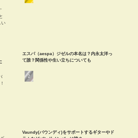
す
と
しい
エスパ（aespa）ジゼルの本名は？内永太洋っ
て誰？関係性や生い立ちについても
た
パ
す！
Vaundy(バウンディ)をサポートするギターやド
、ベ