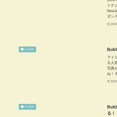
トナ
New
ダンス
2023
Bu
K-POP
アイ
大人気
写真
ね！ B
2023
Bu
K-POP
る！