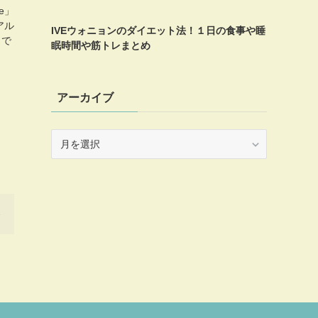
e」
アル
IVEウォニョンのダイエット法！１日の食事や睡
りで
眠時間や筋トレまとめ
アーカイブ
ア
ー
カ
イ
ブ