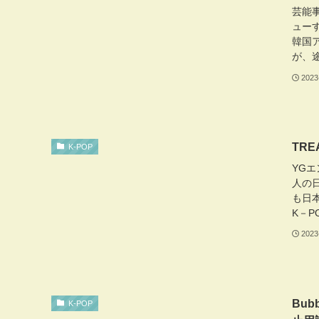
芸能事
ュー
韓国ア
が、途
2023
TR
K-POP
YGエ
人の
も日
K－P
2023
Bu
K-POP