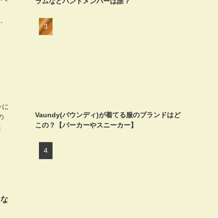
ラムなどバンドメンバーは誰？
が、
ンに
Vaundy(バウンディ)が着てる服のブランドはど
の
この？【パーカーやスニーカー】
よ
にな