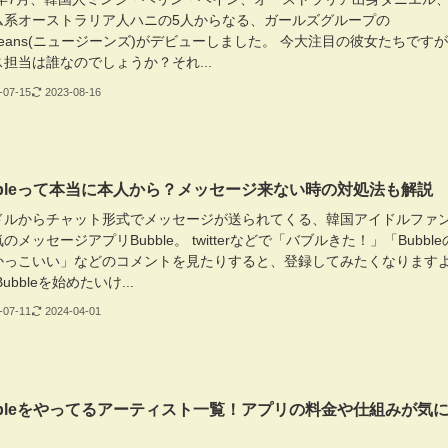
ム系オーストラリア人ハニの5人からなる、ガールズグループの
Jeans(ニュージーンズ)がデビューしました。 今大注目の彼女たちです
担当は誰なのでしょうか？それ...
-07-15
2023-08-16
bbleって本当に本人から？メッセージ来ない時の対処法も解説
ドルからチャット形式でメッセージが送られてくる、韓国アイドルファ
のメッセージアプリBubble。 twitterなどで「バブルきた！」「Bubble
かっこいい」などのコメントを見たりすると、登録してみたくなります
ubbleを始めたいけ...
-07-11
2024-04-01
bbleをやってるアーティスト一覧！アプリの料金や仕組みが気