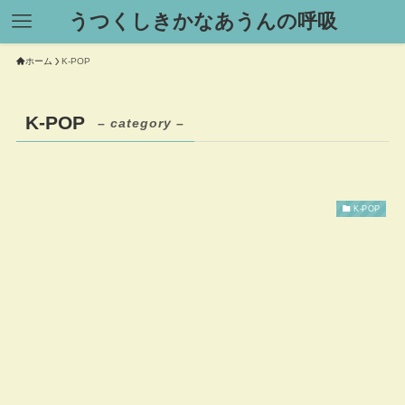
うつくしきかなあうんの呼吸
ホーム
K-POP
K-POP
– category –
K-POP