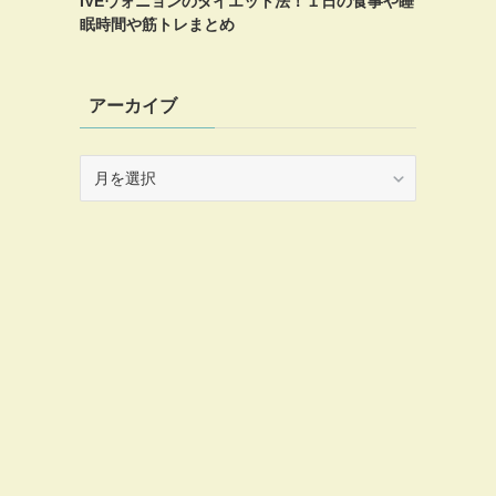
IVEウォニョンのダイエット法！１日の食事や睡
眠時間や筋トレまとめ
アーカイブ
ア
ー
カ
イ
ブ