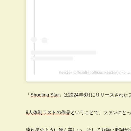
Kep1er Official(@official.kep1er
「
Shooting Star
」は2024年6月にリリースされ
9人体制ラストの作品
ということで、ファンにと
流れ星のように儚く美しい、そして力強い歌詞が