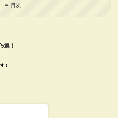
目次
グ
5
選！
ます！