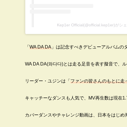
Kep1er Official(@official.kep1er
「
WA DA DA
」は記念すべきデビューアルバムの
WA DA DA(와다다)とは走る足音を表す擬音で
リーダー・ユジンは「
ファンの皆さんのもとに走
キャッチーなダンスも人気で、MV再生数は現在1
カバーダンスやチャレンジ動画は、日本をはじめ