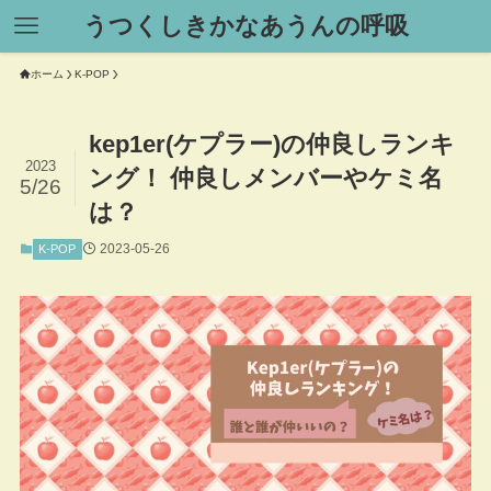
うつくしきかなあうんの呼吸
ホーム
K-POP
kep1er(ケプラー)の仲良しランキ
2023
ング！ 仲良しメンバーやケミ名
5/26
は？
2023-05-26
K-POP