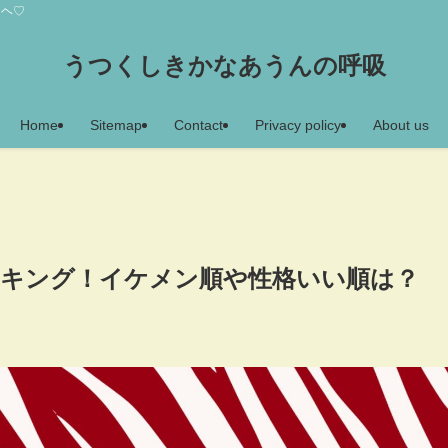
アヘ♡
うつくしきかなあうんの呼吸
Home
Sitemap
Contact
Privacy policy
About us
ランキング！イケメン順や性格いい順は？