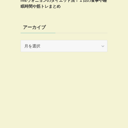
IVEウォニョンのダイエット法！１日の食事や睡
眠時間や筋トレまとめ
アーカイブ
ア
ー
カ
イ
ブ