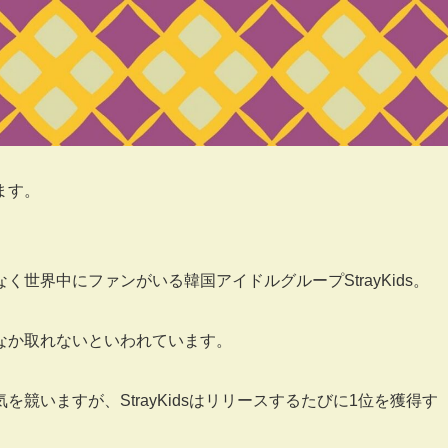
ます。
世界中にファンがいる韓国アイドルグループStrayKids。
なか取れないといわれています。
競いますが、StrayKidsはリリースするたびに1位を獲得す