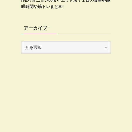
IVEウォニョンのダイエット法！１日の食事や睡
眠時間や筋トレまとめ
アーカイブ
ア
ー
カ
イ
ブ