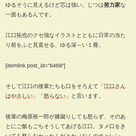
ゆるそうに見えるけど芯は強い。じつは
努力家
な
一面もあるんです。
江口拓也のクセ強なイラストとともに日常の当た
り前をふと見直せる、ゆる深～い１冊。
[itemlink post_id=”6469″]
そして江口の後輩たちも口をそろえて「
江口さん
はやさしい
」「
怒らない
」と言います。
後輩の梅原裕一郎が膝蹴りしても怒らず、そのあ
とにご飯もごちそうしてあげる江口。タメ口をき
いても怒らなかったんだとか（なんのチャレン