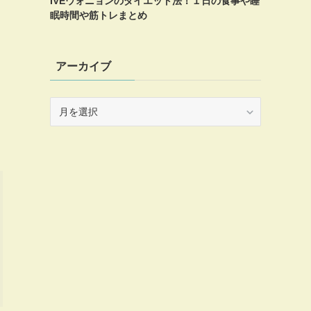
IVEウォニョンのダイエット法！１日の食事や睡
眠時間や筋トレまとめ
アーカイブ
ア
ー
カ
イ
ブ