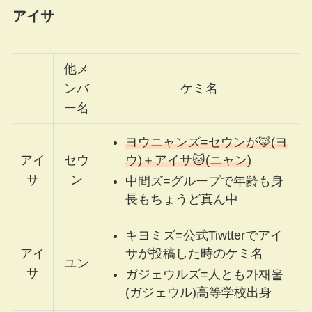
アイサ
他メ
ンバ
ケミ名
ー名
ヨウニャンズ=セウンが🦊(ヨ
ウ)＋アイサ🐱(ニャン)
アイ
セウ
サ
ン
中間ズ=グループで年齢も身
長もちょうど真ん中
キヨミズ=公式Tiwtterでアイ
サが投稿した時のケミ名
アイ
ユン
サ
ガジェウルズ=人とも가재울
(ガジェウル)高等学校出身