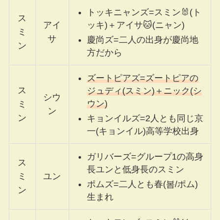
トッキニャンズ=スミン🐰(ト
ス
ッキ)＋アイサ🐱(ニャン)
アイ
ミ
サ
慶尚ズ=二人の出身が慶尚地
ン
方だから
ズートピアズ=ズートピアの
ス
ジュディ(スミン)＋ニック(シ
シウ
ウン)
ミ
ン
ン
キョンイルズ=2人とも同じ京
一(キョンイル)高等学校出身
ガリバーズ=グループ1の高身
ス
長ユンと低身長のスミン
ミ
ユン
ポムズ=二人とも春(봄/ポム)
ン
生まれ