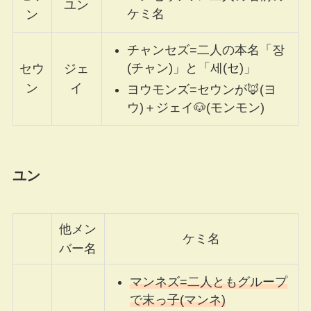
ユン
ケミ名
ン
チャンセズ=二人の本名「장
(チャン)」と「세(セ)」
セウ
ジェ
ン
イ
ヨウモンズ=セウンが🦊(ヨ
ウ)＋ジェイ🐶(モンモン)
ユン
他メン
ケミ名
バー名
マンネズ=二人ともグループ
で末っ子(マンネ)