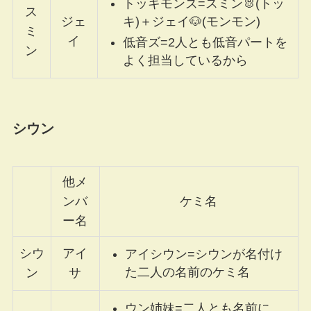
トッキモンズ=スミン🐰(トッ
ス
キ)＋ジェイ🐶(モンモン)
ジェ
ミ
イ
低音ズ=2人とも低音パートを
ン
よく担当しているから
シウン
他メ
ンバ
ケミ名
ー名
シウ
アイ
アイシウン=シウンが名付け
た二人の名前のケミ名
ン
サ
ウン姉妹=二人とも名前に