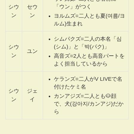
「ウン」がつく
シウ
セウ
ン
ン
ヨルムズ=二人とも夏(여름/ヨ
ルム)生まれ
シムパクズ=二人の本名「심
(シム)」と「박(パク)」
シウ
ユン
ン
高音ズ=2人とも高音パートを
よく担当しているから
ケランズ=二人がV LIVEで名
付けたケミ名
シウ
ジェ
カンアジズ=二人とも🐶顔
ン
イ
で、犬(강아지/カンアジ)だか
ら