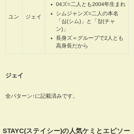
04ズ=二人とも2004年生まれ
シムジャンズ=二人の本名
ユン
ジェイ
「심(シム)」と「장(チャ
ン)」
長身ズ＝グループで2人とも
高身長だから
ジェイ
全パターン↑に記載済みです。
STAYC(ステイシー)の人気ケミとエピソー