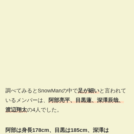
調べてみるとSnowManの中で
足が細い
と言われて
いるメンバーは、
阿部亮平、目黒蓮、深澤辰哉、
渡辺翔太
の4人でした。
阿部は身長178cm、目黒は185cm、深澤は