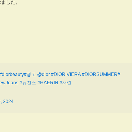
べました。
#diorbeauty
#광고
@dior
#DIORIVIERA
#DIORSUMMER
#
ewJeans
#뉴진스
#HAERIN
#해린
, 2024