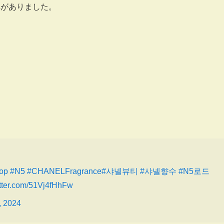
解がありました。
op
#N5
#CHANELFragrance
#샤넬뷰티
#샤넬향수
#N5로드
itter.com/51Vj4fHhFw
, 2024