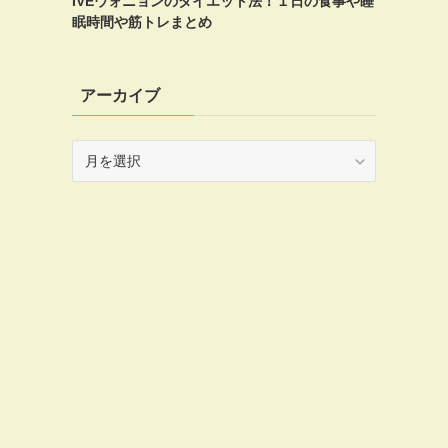
IVEウォニョンのダイエット法！１日の食事や睡
眠時間や筋トレまとめ
アーカイブ
ア
ー
カ
イ
ブ