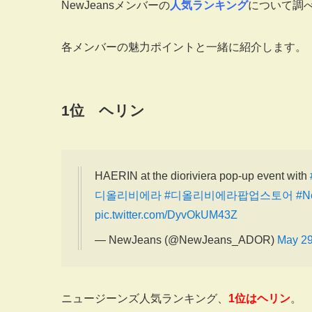
NewJeansメンバーの
人気ランキング
について調
各メンバーの魅力ポイントと一緒に紹介します。
1
位 ヘリン
HAERIN at the dioriviera pop-up event with
디올리비에라
#디올리비에라팝업스토어
#N
pic.twitter.com/DyvOkUM43Z
— NewJeans (@NewJeans_ADOR)
May 29
ニュージーンズ人気ランキング、
1位はヘリン
。