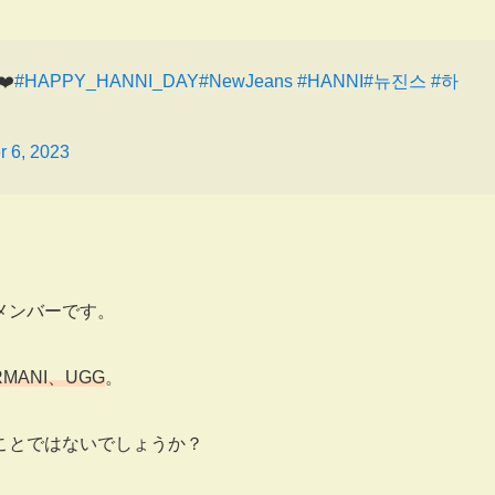
❤️
#HAPPY_HANNI_DAY
#NewJeans
#HANNI
#뉴진스
#하
r 6, 2023
メンバーです。
RMANI、UGG
。
ことではないでしょうか？