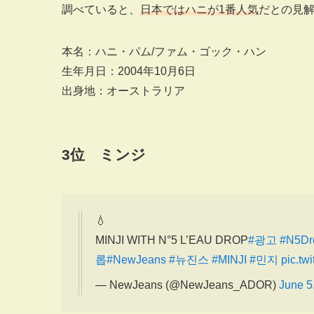
調べていると、
日本ではハニが1番人気
だとの見
本名：ハニ・パム/ファム・ゴック・ハン
生年月日：2004年10月6日
出身地：オーストラリア
3
位 ミンジ
💧
MINJI WITH N°5 L’EAU DROP
#광고
#N5Dr
롭
#NewJeans
#뉴진스
#MINJI
#민지
pic.tw
— NewJeans (@NewJeans_ADOR)
June 5