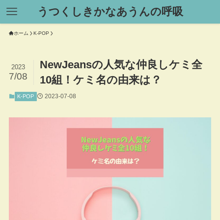
うつくしきかなあうんの呼吸
ホーム
K-POP
NewJeansの人気な仲良しケミ全
2023
7/08
10組！ケミ名の由来は？
2023-07-08
K-POP