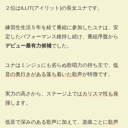
２位はILLIT(アイリット)の長女ユナです。
練習生生活５年を経て番組に参加したユナは、安
定したパフォーマンス維持し続け、番組序盤から
デビュー最有力候補
でした。
ユナはミンジュにも劣らぬ歌唱力の持ち主で、
低
音の奥行きがある落ち着いた歌声
が特徴です。
実力の高さから、ステージ上では
カリスマ性も発
揮
します。
低音で深みのある歌声に加えて、楽曲ごとに
歌声