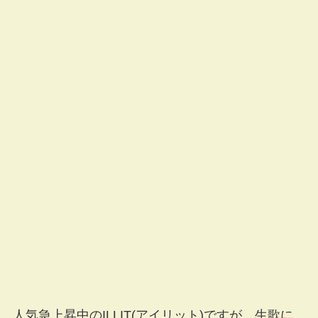
人気急上昇中のILLIT(アイリット)ですが、
生歌に