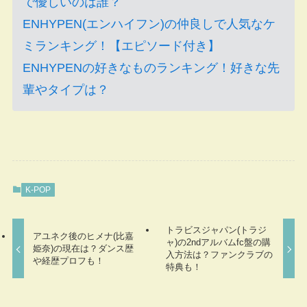
で優しいのは誰？
ENHYPEN(エンハイフン)の仲良しで人気なケ
ミランキング！【エピソード付き】
ENHYPENの好きなものランキング！好きな先
輩やタイプは？
K-POP
トラビスジャパン(トラジ
アユネク後のヒメナ(比嘉
ャ)の2ndアルバムfc盤の購
姫奈)の現在は？ダンス歴
入方法は？ファンクラブの
や経歴プロフも！
特典も！