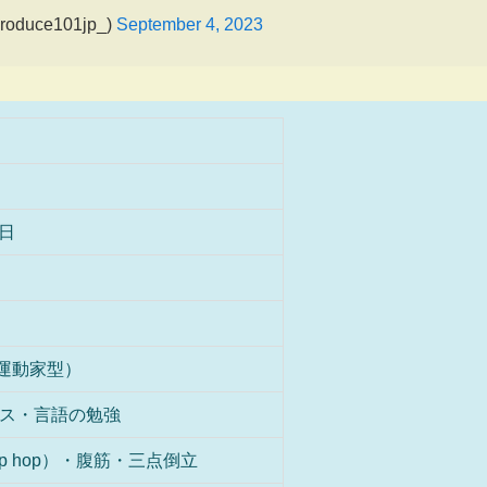
oduce101jp_)
September 4, 2023
1日
報運動家型）
ス・言語の勉強
 hip hop）・腹筋・三点倒立