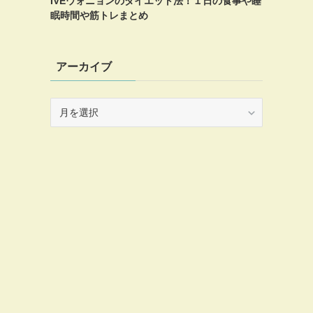
IVEウォニョンのダイエット法！１日の食事や睡
眠時間や筋トレまとめ
アーカイブ
ア
ー
カ
イ
ブ