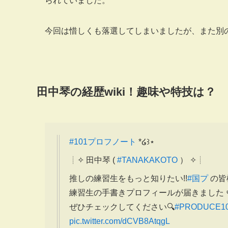
られていました。
今回は惜しくも落選してしまいましたが、また別
田中琴の経歴wiki！趣味や特技は？
#101プロフノート
*໒꒱⋆
┊✧ 田中琴 (
#TANAKAKOTO
） ✧┊
推しの練習生をもっと知りたい!!
#国プ
の皆
練習生の手書きプロフィールが届きました ५
ぜひチェックしてください🔍
#PRODUCE10
pic.twitter.com/dCVB8AtqgL