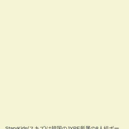
StaryKids(スキズ)は
韓国のJYPE所属の8人組ボー