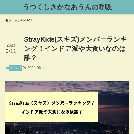
うつくしきかなあうんの呼吸
ホーム
K-POP
StrayKids(スキズ)メンバーランキ
2024
ング！インドア派や大食いなのは
6/11
誰？
2024-06-11
K-POP