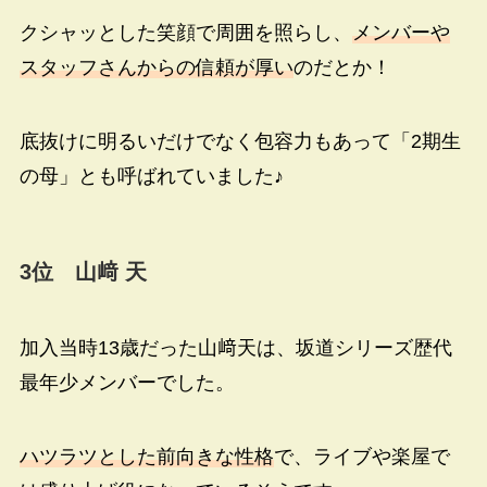
クシャッとした笑顔で周囲を照らし、
メンバーや
スタッフさんからの信頼が厚い
のだとか！
底抜けに明るいだけでなく包容力もあって「
2
期生
の母」とも呼ばれていました♪
3
位 山﨑 天
加入当時13歳だった山﨑天は、坂道シリーズ歴代
最年少メンバーでした。
ハツラツとした前向きな性格
で、ライブや楽屋で