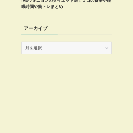
IVEウォニョンのダイエット法！１日の食事や睡
眠時間や筋トレまとめ
アーカイブ
ア
ー
カ
イ
ブ