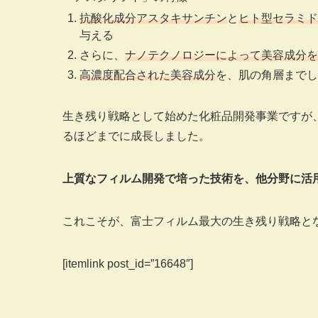
抗酸化成分アスタキサンチン
と
ヒト型セラミド
与える
さらに、
ナノテクノロジーによって美容成分を
高濃度配合された美容成分
を、肌の角層までし
生き残り戦略として始めた化粧品開発事業ですが
るほどまでに成長しました。
上質なフィルム開発で培った技術を、他分野に活
これこそが、富士フィルム最大の生き残り戦略と
[itemlink post_id=”16648″]