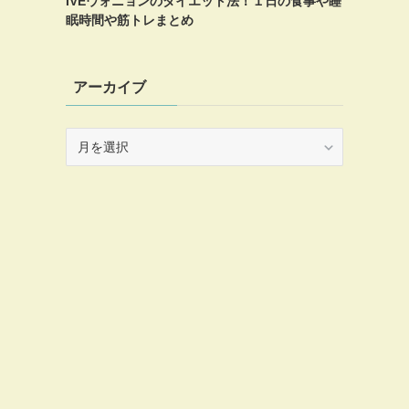
IVEウォニョンのダイエット法！１日の食事や睡
眠時間や筋トレまとめ
アーカイブ
ア
ー
カ
イ
ブ