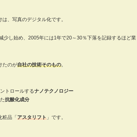
けは、写真のデジタル化です。
少し始め、2005年には1年で20～30％下落を記録するほど業
けたのが
自社の技術そのもの
。
ントロールする
ナノテクノロジー
た
抗酸化成分
化粧品「
アスタリフト
」です。