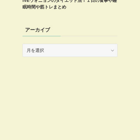
IVEウォニョンのダイエット法！１日の食事や睡
眠時間や筋トレまとめ
アーカイブ
ア
ー
カ
イ
ブ