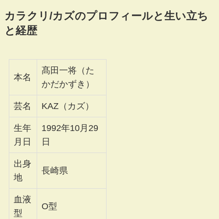
カラクリ/カズのプロフィールと生い立ち
と経歴
髙田一将（た
本名
かだかずき）
芸名
KAZ（カズ）
生年
1992年10月29
月日
日
出身
長崎県
地
血液
O型
型