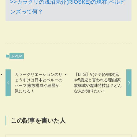
>>カラクリの浅沼亮介(RIOSKE)の現在|ペルピ
ンズって何？
J-POP
カラークリエーションのり
【BTS】V(テテ)が四次元
ょうすけは日本とペルーの
や5歳児と言われる理由|家
ハーフ|家族構成や経歴が
族構成や趣味特技は？どん
気になる！
な人か知りたい！
この記事を書いた人