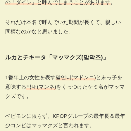
の「ダイン」と呼んでしまうことがあります
。
それだけ本名で呼んでいた期間が長くて、親しい
間柄なのかなと思いました。
ルカとチキータ「マッマクズ(맏막즈)」
1番年上の女性を表す
맏언니(マドンニ)
と末っ子を
意味する
막내(マンネ)
をくっつけたケミ名がマッマ
クズです。
ベビモンに限らず、KPOPグループの最年長＆最年
少コンビはマッマクズと言われます。