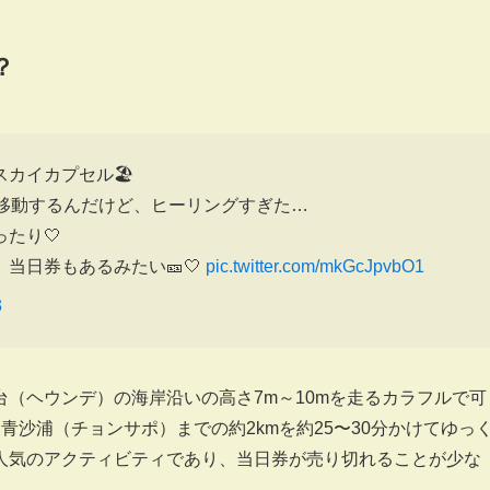
？
カイカプセル🏖️
て移動するんだけど、ヒーリングすぎた…
たり🤍
当日券もあるみたい🎫🤍
pic.twitter.com/mkGcJpvbO1
3
（ヘウンデ）の海岸沿いの高さ7m～10mを走るカラフルで可
青沙浦（チョンサポ）までの約2kmを約25〜30分かけてゆっ
人気のアクティビティであり、当日券が売り切れることが少な