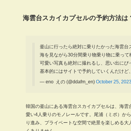
海雲台スカイカプセルの予約方法は
釜山に行ったら絶対に乗りたかった海雲台ス
海を見ながら30分間乗り物乗り物に乗っ
可愛い写真も絶対に撮れるし、思い出にぴっ
基本的にはサイトで予約していくんだけど、
— eno えの (@ddafm_en)
October 25, 202
韓国の釜山にある海雲台スカイカプセルは、海雲台
愛い4人乗りのモノレールです。尾浦（ミポ）から
り進み、プライベートな空間で絶景を楽しめる大
くありません。