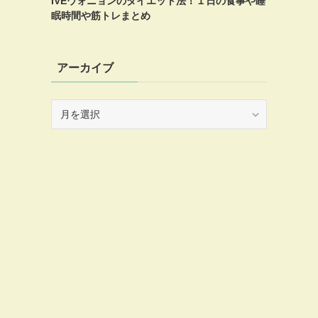
IVEウォニョンのダイエット法！１日の食事や睡
眠時間や筋トレまとめ
アーカイブ
ア
ー
カ
イ
ブ